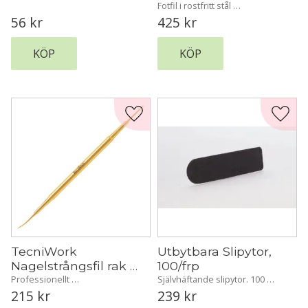
passande fotfilen (Fil it). Två 
Fotfil i rostfritt stål 
slipytor/förpackning, en för 
Professionell slipande fotfil i 
56
kr
425
kr
vardera sida.
mikroperforerat rostfritt stål 
med dubbel slipande yta, 
konkav och konvex.
KÖP
KÖP
Lägg till i favoriter
Lägg t
TecniWork 
Utbytbara Slipytor,  
Nagelstrångsfil rak + 
100/frp
böjd 16 cm
Professionellt 
Självhäftande slipytor. 100 
dubbelinstrument i rostfritt stål 
stycken slipremsor i varje påse. 
215
kr
239
kr
med guldbeläggning, dubbel 
Passar till handtag 4609 och 