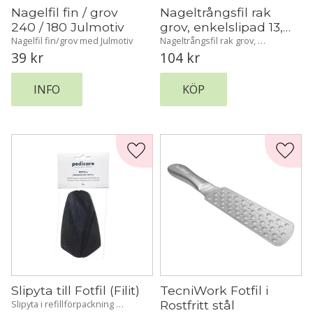
Nagelfil fin / grov 
Nageltrångsfil rak 
240 / 180 Julmotiv
grov, enkelslipad 13,5 
cm
Nagelfil fin/grov med Julmotiv
Nageltrångsfil rak grov, 
enkelslipad 13,5 cm
39
kr
104
kr
INFO
KÖP
Lägg till i favoriter
Lägg t
Slipyta till Fotfil (Filit)
TecniWork Fotfil i 
Rostfritt stål
Slipyta i refillförpackning 