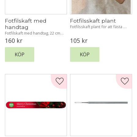
Fotfilskaft med 
Fotfilsskaft plant
handtag
Fotfilsskaft plant för att fästa 
slipytor på, Rostfri
Fotfilskaft med handtag, 22 cm, 
rostfri
160
kr
105
kr
KÖP
KÖP
Lägg till i favoriter
Lägg t