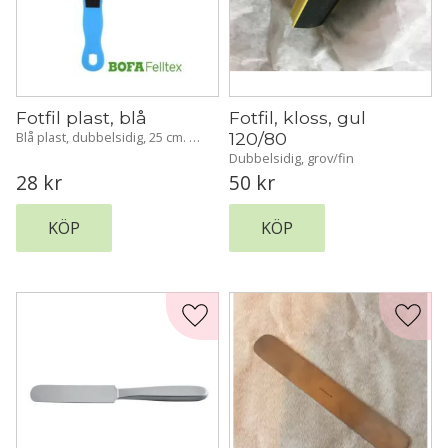
Fotfil plast, blå
Fotfil, kloss, gul 
120/80
Blå plast, dubbelsidig, 25 cm. 
Grov / fin Tvättbar
Dubbelsidig, grov/fin
28
kr
50
kr
KÖP
KÖP
Lägg till i favoriter
Lägg t