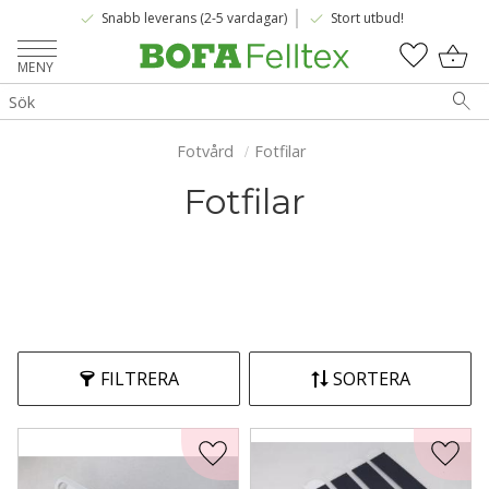
done
done
Snabb leverans (2-5 vardagar)
Stort utbud!
Meny
KUNDV
FAVOR
Fotvård
Fotfilar
Fotfilar
FILTRERA
SORTERA
Lägg till i favoriter
Lägg t