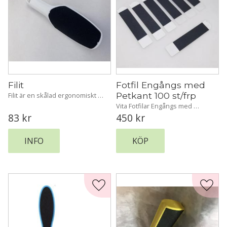
Filit
Fotfil Engångs med 
Petkant 100 st/frp
Filit är en skålad ergonomiskt 
utformad fotfil med en konvex 
Vita Fotfilar Engångs med 
och konkav sida.
Petkant
83
kr
450
kr
INFO
KÖP
Lägg till i favoriter
Lägg t