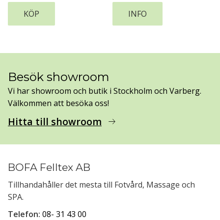
spets med mikroräfflad spets.
4606
KÖP
INFO
Besök showroom
Vi har showroom och butik i Stockholm och Varberg.
Välkommen att besöka oss!
Hitta till showroom
arrow_right_alt
BOFA Felltex AB
Tillhandahåller det mesta till Fotvård, Massage och
SPA.
Telefon:
08- 31 43 00