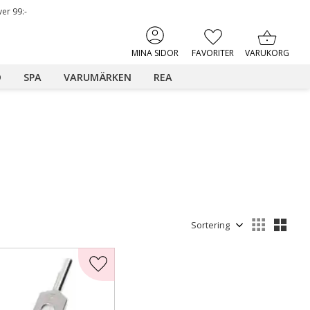
ver 99:-
KUNDVAGN
FAVORITER
MINA SIDOR
D
SPA
VARUMÄRKEN
REA
Välj sortering
Välj
iter
Lägg till i favoriter