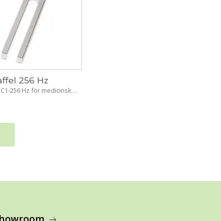
ffel 256 Hz
 C1-256 Hz för medicinska 
.ex. för audiometri (luft 
ning) 20cm
 showroom
arrow_right_alt