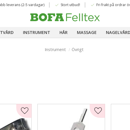
done
done
abb leverans (2-5 vardagar)
Stort utbud!
Fri frakt på ordrar ö
TVÅRD
INSTRUMENT
HÅR
MASSAGE
NAGELVÅR
Instrument
Övrigt
Lägg till i favoriter
Lägg till i favor