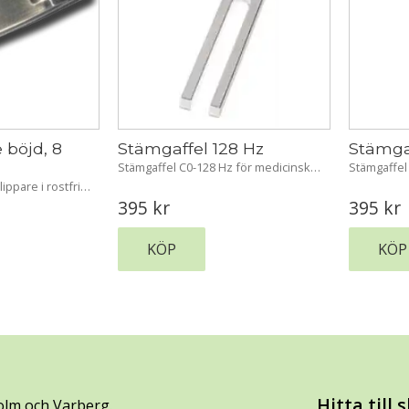
böjd, 8 
Stämgaffel 128 Hz
Stämga
Stämgaffel C0-128 Hz för medicinska 
Stämgaffel
diagnoser t.ex. för audiometri (luft 
diagnoser t
ippare i rostfritt 
och benledning) 24cm
och benled
e blad, 8 
395
kr
395
kr
olid och stark. 
och 
KÖP
KÖP
Hitta till
olm och Varberg.