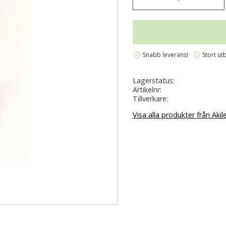
verified
verified
Snabb leverans!
Stort ut
Lagerstatus
Artikelnr
Tillverkare
Visa alla produkter från Akil