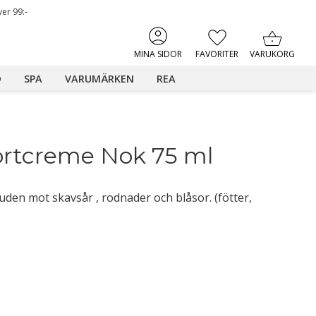
ver 99:-
KUNDVAGN
FAVORITER
MINA SIDOR
D
SPA
VARUMÄRKEN
REA
ortcreme Nok 75 ml
den mot skavsår , rodnader och blåsor. (fötter,