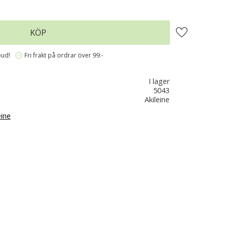
Lägg till i favo
KÖP
verified
bud!
Fri frakt på ordrar över 99:-
I lager
5043
Akileine
eine