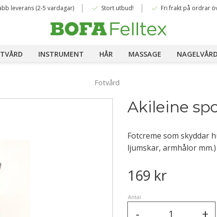
done
done
abb leverans (2-5 vardagar)
Stort utbud!
Fri frakt på ordrar ö
TVÅRD
INSTRUMENT
HÅR
MASSAGE
NAGELVÅR
Fotvård
Akileine sp
Fotcreme som skyddar hu
ljumskar, armhålor mm.)
169
kr
Antal
-
+