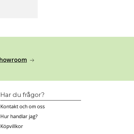
 showroom
arrow_right_alt
Har du frågor?
Kontakt och om oss
Hur handlar jag?
Köpvillkor