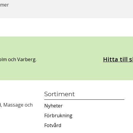
mmer
Hitta till
olm och Varberg.
Sortiment
rd, Massage och
Nyheter
Förbrukning
Fotvård