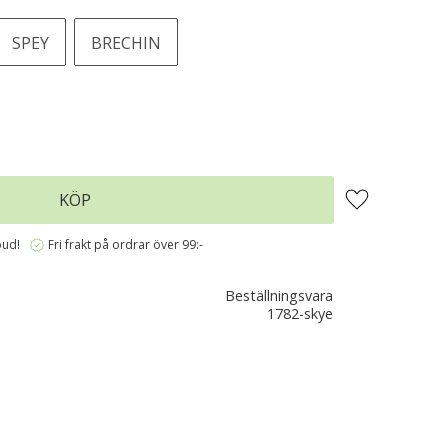
SPEY
BRECHIN
Lägg till i favo
KÖP
verified
bud!
Fri frakt på ordrar över 99:-
Beställningsvara
1782-skye