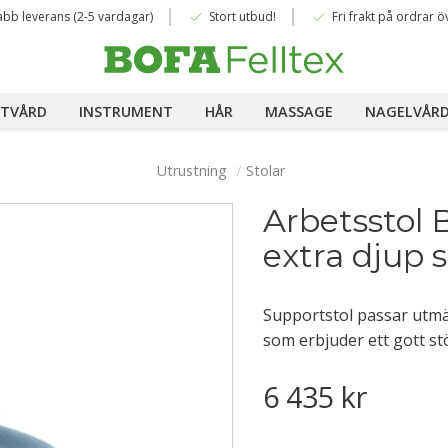
done
done
abb leverans (2-5 vardagar)
Stort utbud!
Fri frakt på ordrar ö
TVÅRD
INSTRUMENT
HÅR
MASSAGE
NAGELVÅR
Utrustning
Stolar
Arbetsstol
extra djup s
Supportstol passar utmär
som erbjuder ett gott st
6 435
kr