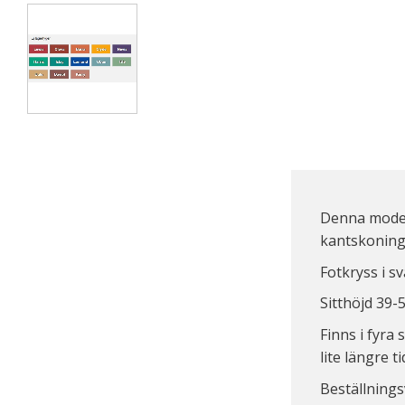
Denna modell
kantskoning 
Fotkryss i s
Sitthöjd 39-
Finns i fyra
lite längre ti
Beställnings