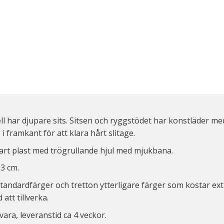
 har djupare sits. Sitsen och ryggstödet har konstläder me
i framkant för att klara hårt slitage.
vart plast med trögrullande hjul med mjukbana.
53 cm.
 standardfärger och tretton ytterligare färger som kostar ext
d att tillverka.
vara, leveranstid ca 4 veckor.