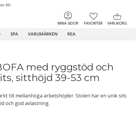
ver 99:-
KUNDVAGN
FAVORITER
MINA SIDOR
D
SPA
VARUMÄRKEN
REA
 BOFA med ryggstöd och 
its, sitthöjd 39-53 cm
kt till mellanhöga arbetshöjder. Stolen har en unik sits
öd och god avlastning.