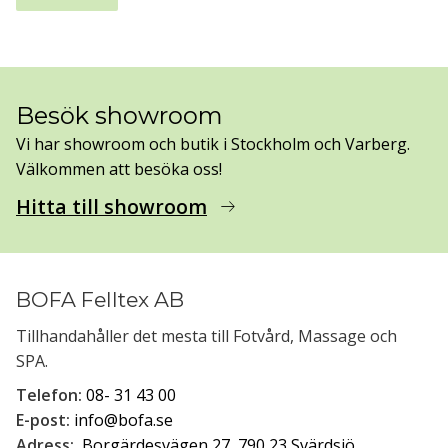
Besök showroom
Vi har showroom och butik i Stockholm och Varberg.
Välkommen att besöka oss!
Hitta till showroom
arrow_right_alt
BOFA Felltex AB
Tillhandahåller det mesta till Fotvård, Massage och
SPA.
Telefon:
08- 31 43 00
E-post:
info@bofa.se
Adress:
Borgärdesvägen 27, 790 23 Svärdsjö