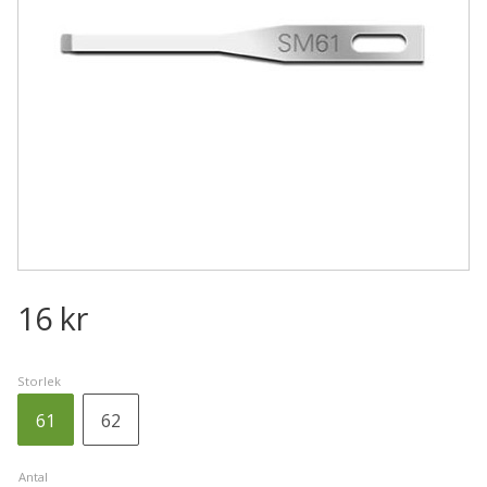
16
kr
Storlek
61
62
Antal