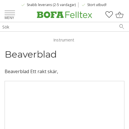
done
done
Snabb leverans (2-5 vardagar)
Stort utbud!
Meny
KUNDV
FAVOR
Instrument
Beaverblad 
Beaverblad Ett rakt skär,