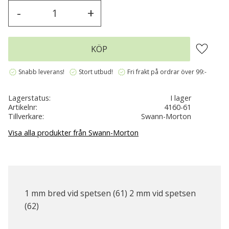
-
+
Lägg till 
KÖP
verified
verified
verified
Snabb leverans!
Stort utbud!
Fri frakt på ordrar över 99:-
Lagerstatus
I lager
Artikelnr
4160-61
Tillverkare
Swann-Morton
Visa alla produkter från Swann-Morton
1 mm bred vid spetsen (61) 2 mm vid spetsen
(62)