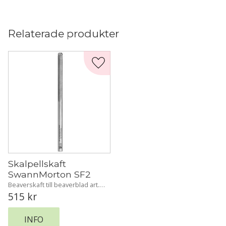
Relaterade produkter
Lägg till i favoriter
Skalpellskaft 
SwannMorton SF2
Beaverskaft till beaverblad art. 
4160-60 och 4160-62. Rostfritt.
515
kr
INFO