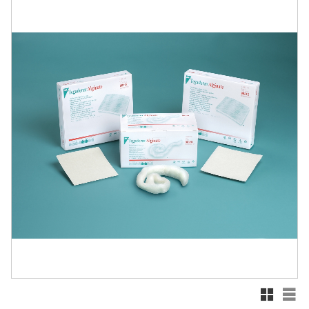
Rutnätsv
List