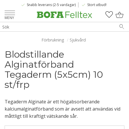
done
done
Snabb leverans (2-5 vardagar)
Stort utbud!
Meny
KUNDV
FAVOR
Förbrukning
Sjukvård
Blodstillande 
Alginatförband 
Tegaderm (5x5cm) 10 
st/frp
Tegaderm Alginate är ett högabsorberande
kalciumalginatförband som är avsett att användas vid
måttligt till kraftigt vätskande sår.