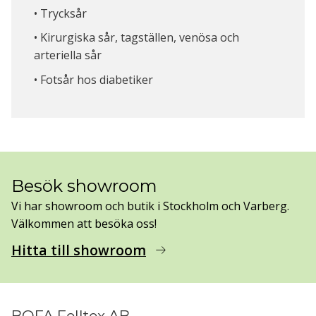
• Trycksår
• Kirurgiska sår, tagställen, venösa och
arteriella sår
• Fotsår hos diabetiker
Besök showroom
Vi har showroom och butik i Stockholm och Varberg.
Välkommen att besöka oss!
Hitta till showroom
arrow_right_alt
BOFA Felltex AB