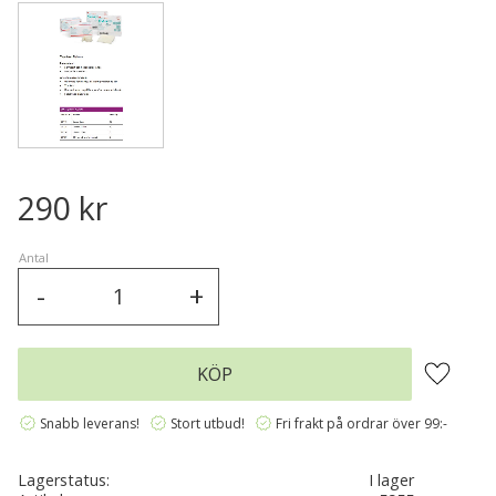
290
kr
Antal
-
+
Lägg till 
KÖP
verified
verified
verified
Snabb leverans!
Stort utbud!
Fri frakt på ordrar över 99:-
Lagerstatus
I lager