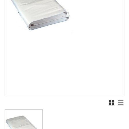
Rutnätsv
List