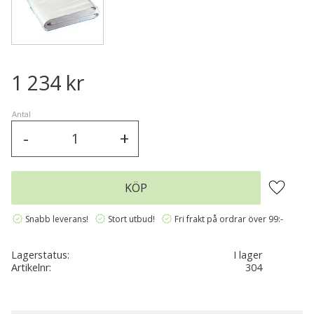
1 234
kr
Antal
-
+
Lägg till 
KÖP
verified
verified
verified
Snabb leverans!
Stort utbud!
Fri frakt på ordrar över 99:-
Lagerstatus
I lager
Artikelnr
304