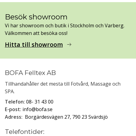
Besök showroom
Vi har showroom och butik i Stockholm och Varberg.
Välkommen att besöka oss!
Hitta till showroom
arrow_right_alt
BOFA Felltex AB
Tillhandahåller det mesta till Fotvård, Massage och
SPA.
Telefon:
08- 31 43 00
E-post:
info@bofa.se
Adress:
Borgärdesvägen 27, 790 23 Svärdsjö
Telefontider: