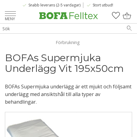
done
done
Snabb leverans (2-5 vardagar)
Stort utbud!
Meny
KUNDV
FAVOR
Förbrukning
BOFAs Supermjuka 
Underlägg Vit 195x50cm
BOFAs Supermjuka underlägg är ett mjukt och följsamt
underlägg med ansiktshål till alla typer av
behandlingar.