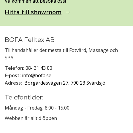
Välkommen att besöka oss!
Hitta till showroom
arrow_right_alt
BOFA Felltex AB
Tillhandahåller det mesta till Fotvård, Massage och
SPA.
Telefon:
08- 31 43 00
E-post:
info@bofa.se
Adress:
Borgärdesvägen 27, 790 23 Svärdsjö
Telefontider:
Måndag - Fredag: 8.00 - 15.00
Webben är alltid öppen