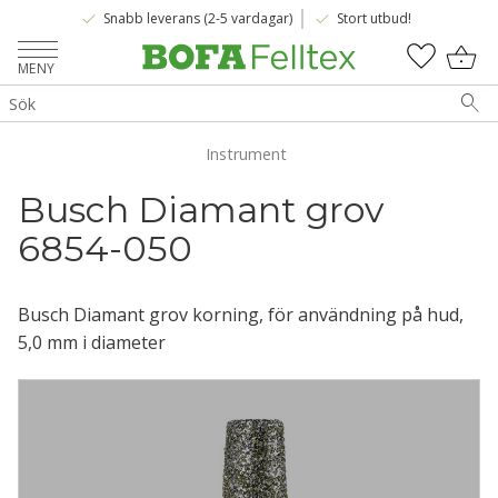
done
done
Snabb leverans (2-5 vardagar)
Stort utbud!
Meny
KUNDV
FAVOR
Instrument
Busch Diamant grov 
6854-050
Busch Diamant grov korning, för användning på hud,
5,0 mm i diameter