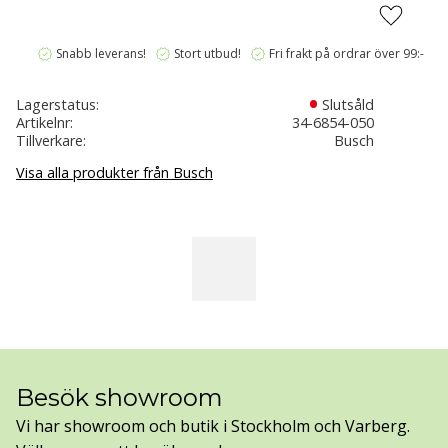
Lägg till i
verified
verified
verified
Snabb leverans!
Stort utbud!
Fri frakt på ordrar över 99:-
Lagerstatus
Slutsåld
Artikelnr
34-6854-050
Tillverkare
Busch
Visa alla produkter från Busch
Besök showroom
Vi har showroom och butik i Stockholm och Varberg.