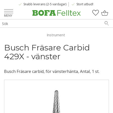
done
done
Snabb leverans (2-5 vardagar)
Stort utbud!
Meny
KUNDV
FAVOR
Instrument
Busch Fräsare Carbid 
429X - vänster
Busch Fräsare carbid, för vänsterhänta, Antal, 1 st.