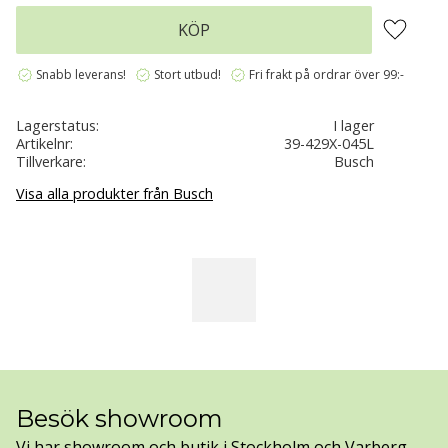
Lägg till 
KÖP
verified
verified
verified
Snabb leverans!
Stort utbud!
Fri frakt på ordrar över 99:-
Lagerstatus
I lager
Artikelnr
39-429X-045L
Tillverkare
Busch
Visa alla produkter från Busch
Besök showroom
Vi har showroom och butik i Stockholm och Varberg.