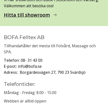
Välkommen att besöka oss!
Hitta till showroom
arrow_right_alt
BOFA Felltex AB
Tillhandahåller det mesta till Fotvård, Massage och
SPA.
Telefon:
08- 31 43 00
E-post:
info@bofa.se
Adress:
Borgärdesvägen 27, 790 23 Svärdsjö
Telefontider:
Måndag - Fredag: 8.00 - 15.00
Webben är alltid öppen