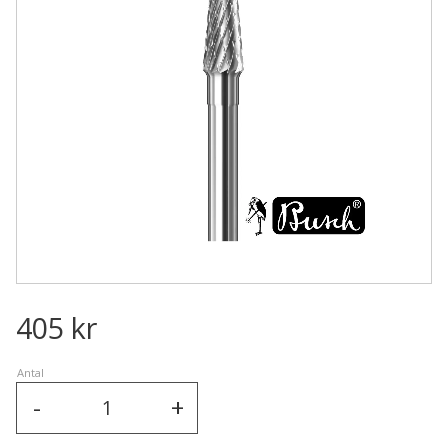
405
kr
Antal
-
+