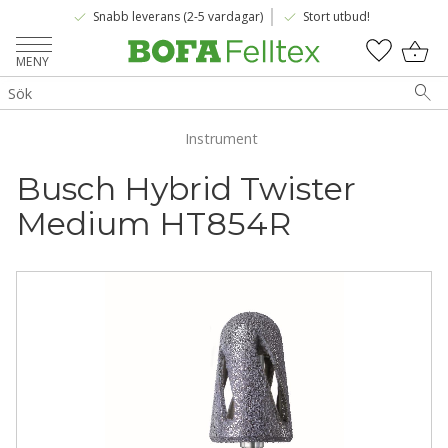
done
done
Snabb leverans (2-5 vardagar)
Stort utbud!
Meny
KUNDV
FAVOR
Instrument
Busch Hybrid Twister 
Medium HT854R