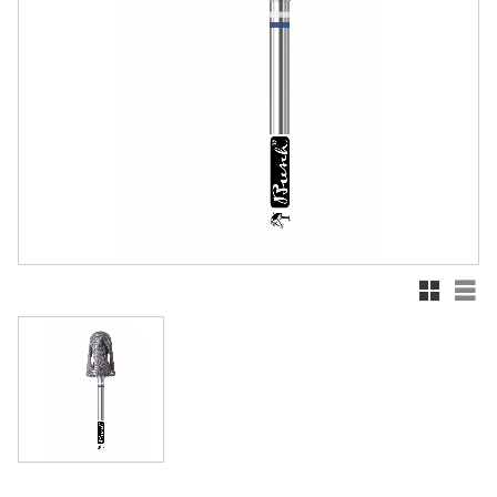
Rutnätsv
List