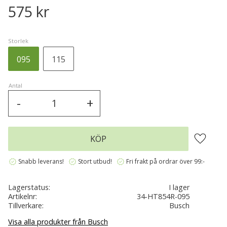
575
kr
Storlek
095
115
Antal
-
+
Lägg till 
KÖP
verified
verified
verified
Snabb leverans!
Stort utbud!
Fri frakt på ordrar över 99:-
Lagerstatus
I lager
Artikelnr
34-HT854R-095
Tillverkare
Busch
Visa alla produkter från Busch