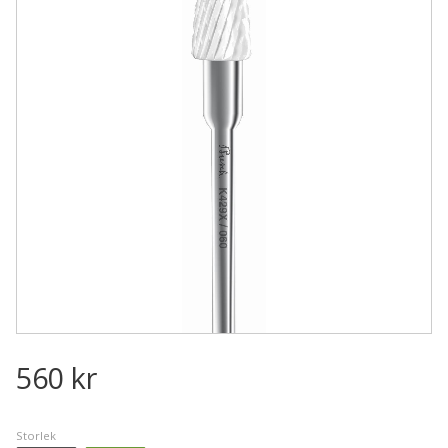
560
kr
Storlek