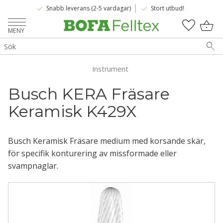
done
done
Snabb leverans (2-5 vardagar)
Stort utbud!
Meny
KUNDV
FAVOR
Instrument
Busch KERA Fräsare 
Keramisk K429X
Busch Keramisk Fräsare medium med korsande skär,
för specifik konturering av missformade eller
svampnaglar.