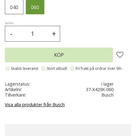
040
060
Antal
-
+
Lägg till 
KÖP
verified
verified
verified
Snabb leverans!
Stort utbud!
Fri frakt på ordrar över 99:-
Lagerstatus
I lager
Artikelnr
37-K429X-060
Tillverkare
Busch
Visa alla produkter från Busch