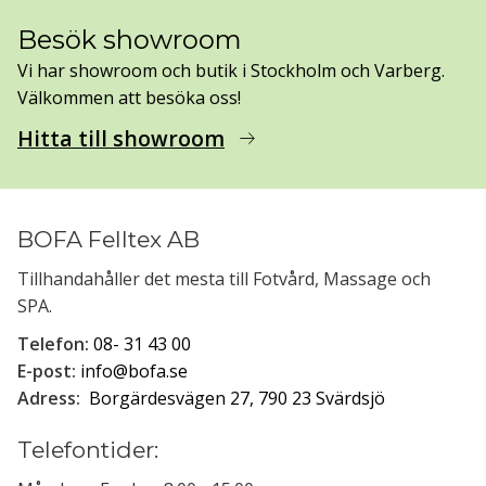
Besök showroom
Vi har showroom och butik i Stockholm och Varberg.
Välkommen att besöka oss!
Hitta till showroom
arrow_right_alt
BOFA Felltex AB
Tillhandahåller det mesta till Fotvård, Massage och
SPA.
Telefon:
08- 31 43 00
E-post:
info@bofa.se
Adress:
Borgärdesvägen 27, 790 23 Svärdsjö
Telefontider: