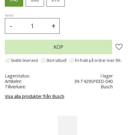
Antal
-
+
Lägg till 
KÖP
verified
verified
verified
Snabb leverans!
Stort utbud!
Fri frakt på ordrar över 99:-
Lagerstatus
I lager
Artikelnr
39-T429SPEED-040
Tillverkare
Busch
Visa alla produkter från Busch