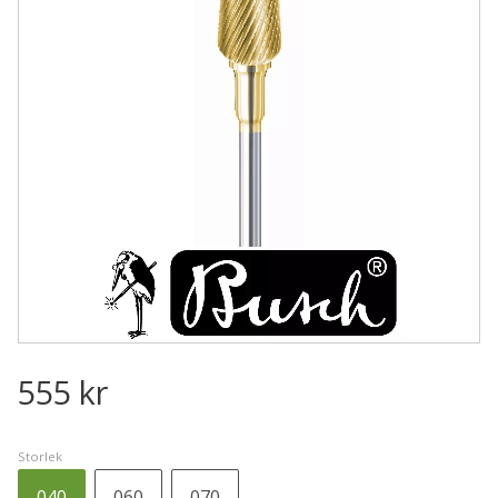
555
kr
Storlek
040
060
070