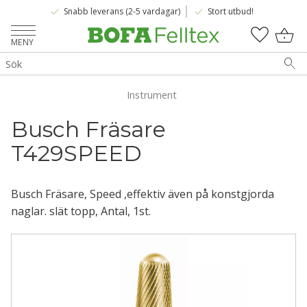
done
done
Snabb leverans (2-5 vardagar)
Stort utbud!
Meny
KUNDV
FAVOR
Instrument
Busch Fräsare 
T429SPEED
Busch Fräsare, Speed ,effektiv även på konstgjorda
naglar. slät topp, Antal, 1st.