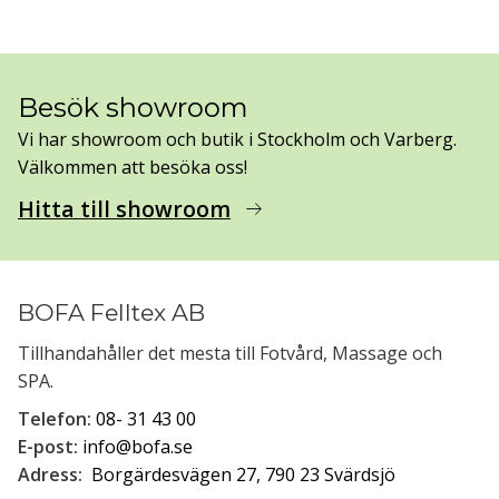
Besök showroom
Vi har showroom och butik i Stockholm och Varberg.
Välkommen att besöka oss!
Hitta till showroom
arrow_right_alt
BOFA Felltex AB
Tillhandahåller det mesta till Fotvård, Massage och
SPA.
Telefon:
08- 31 43 00
E-post:
info@bofa.se
Adress:
Borgärdesvägen 27, 790 23 Svärdsjö