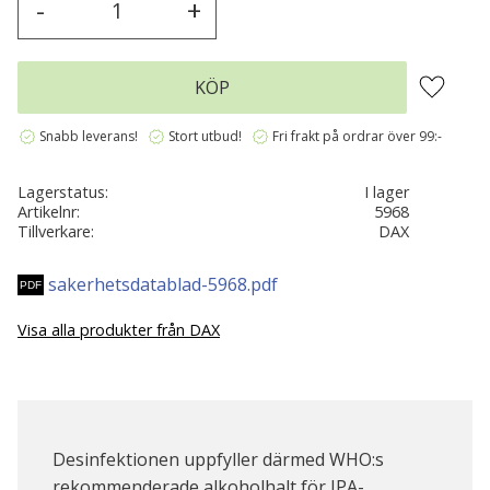
-
+
Lägg till 
KÖP
verified
verified
verified
Snabb leverans!
Stort utbud!
Fri frakt på ordrar över 99:-
Lagerstatus
I lager
Artikelnr
5968
Tillverkare
DAX
sakerhetsdatablad-5968.pdf
Visa alla produkter från DAX
Desinfektionen uppfyller därmed WHO:s
rekommenderade alkoholhalt för IPA-