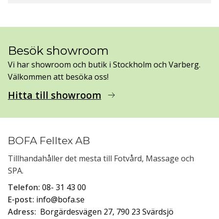
Besök showroom
Vi har showroom och butik i Stockholm och Varberg.
Välkommen att besöka oss!
Hitta till showroom
arrow_right_alt
BOFA Felltex AB
Tillhandahåller det mesta till Fotvård, Massage och
SPA.
Telefon:
08- 31 43 00
E-post:
info@bofa.se
Adress:
Borgärdesvägen 27, 790 23 Svärdsjö