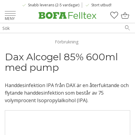
done
done
Snabb leverans (2-5 vardagar)
Stort utbud!
Meny
KUNDV
FAVOR
Förbrukning
Dax Alcogel 85% 600ml 
med pump
Handdesinfektion IPA från DAX är en återfuktande och
flytande handdesinfektion som består av 75
volymprocent Isopropylalkohol (IPA).