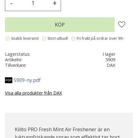
-
+
Lägg till 
KÖP
verified
verified
verified
Snabb leverans!
Stort utbud!
Fri frakt på ordrar över 99:-
Lagerstatus
I lager
Artikelnr
5909
Tillverkare
DAX
5909-ny.pdf
Visa alla produkter från DAX
Kiilto PRO Fresh Mint Air Freshener är en
luktuppfriskande spray som effektivt tar bort