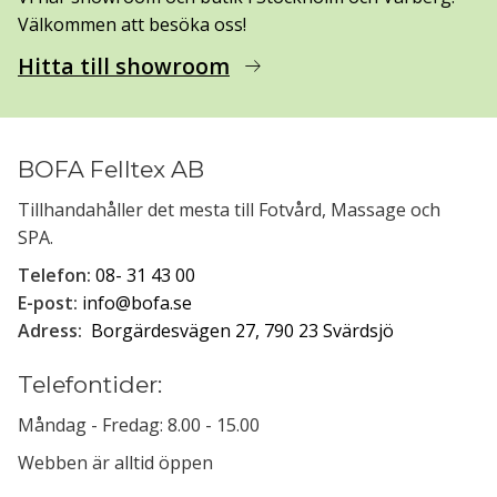
Välkommen att besöka oss!
Hitta till showroom
arrow_right_alt
BOFA Felltex AB
Tillhandahåller det mesta till Fotvård, Massage och
SPA.
Telefon:
08- 31 43 00
E-post:
info@bofa.se
Adress:
Borgärdesvägen 27, 790 23 Svärdsjö
Telefontider:
Måndag - Fredag: 8.00 - 15.00
Webben är alltid öppen