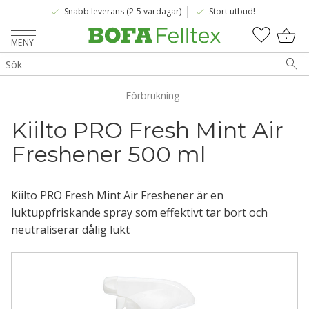
done
done
Snabb leverans (2-5 vardagar)
Stort utbud!
Meny
KUNDV
FAVOR
Förbrukning
Kiilto PRO Fresh Mint Air 
Freshener 500 ml 
​Kiilto PRO Fresh Mint Air Freshener är en
luktuppfriskande spray som effektivt tar bort och
neutraliserar dålig lukt