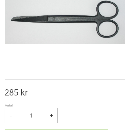
285
kr
Antal
-
+