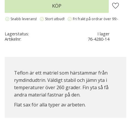
Lägg till 
KÖP
verified
verified
verified
Snabb leverans!
Stort utbud!
Fri frakt på ordrar över 99:-
Lagerstatus
I lager
Artikelnr
76-4280-14
Teflon är ett matriel som härstammar från
rymdindudtrin. Väldigt stabil och jämn yta i
temperaturer över 260 grader. Fin yta så få
andra material fastnar på den.
Flat sax för alla typer av arbeten.