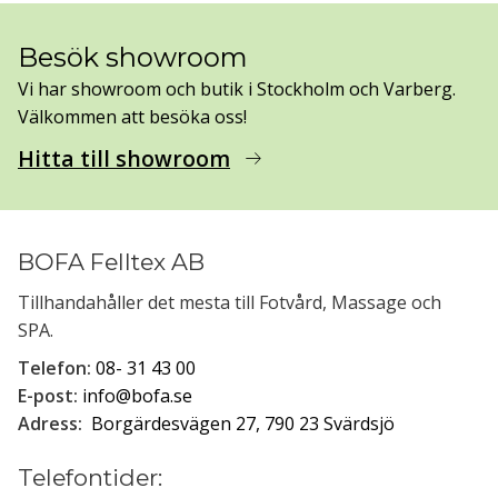
Besök showroom
Vi har showroom och butik i Stockholm och Varberg.
Välkommen att besöka oss!
Hitta till showroom
arrow_right_alt
BOFA Felltex AB
Tillhandahåller det mesta till Fotvård, Massage och
SPA.
Telefon:
08- 31 43 00
E-post:
info@bofa.se
Adress:
Borgärdesvägen 27, 790 23 Svärdsjö
Telefontider: