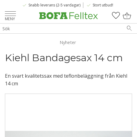
done
done
Snabb leverans (2-5 vardagar)
Stort utbud!
Meny
KUNDV
FAVOR
Nyheter
Kiehl Bandagesax 14 cm
En svart kvalitetssax med teflonbeläggning från Kiehl
14 cm