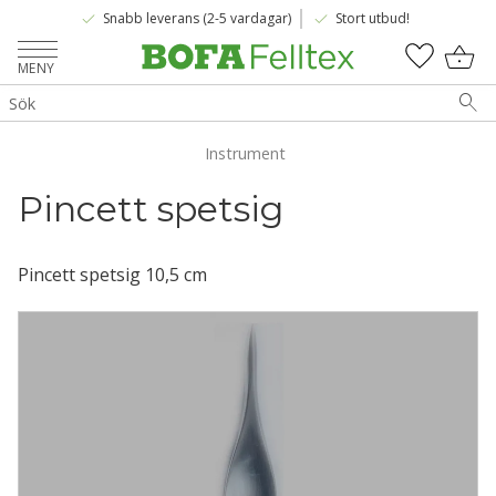
done
done
Snabb leverans (2-5 vardagar)
Stort utbud!
Meny
KUNDV
FAVOR
Instrument
Pincett spetsig
Pincett spetsig 10,5 cm