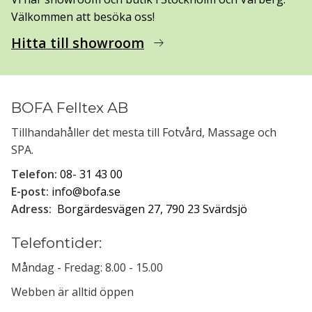
Välkommen att besöka oss!
Hitta till showroom
arrow_right_alt
BOFA Felltex AB
Tillhandahåller det mesta till Fotvård, Massage och
SPA.
Telefon:
08- 31 43 00
E-post:
info@bofa.se
Adress:
Borgärdesvägen 27, 790 23 Svärdsjö
Telefontider:
Måndag - Fredag: 8.00 - 15.00
Webben är alltid öppen