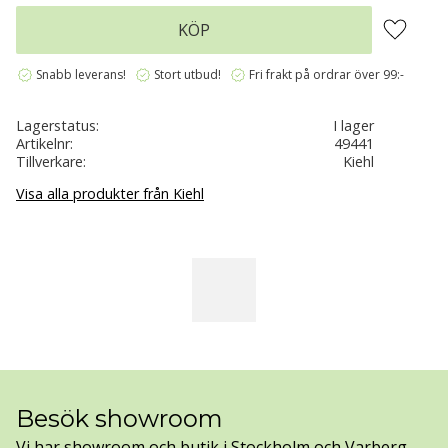
Lägg till 
KÖP
verified
verified
verified
Snabb leverans!
Stort utbud!
Fri frakt på ordrar över 99:-
Lagerstatus
I lager
Artikelnr
49441
Tillverkare
Kiehl
Visa alla produkter från Kiehl
Besök showroom
Vi har showroom och butik i Stockholm och Varberg.