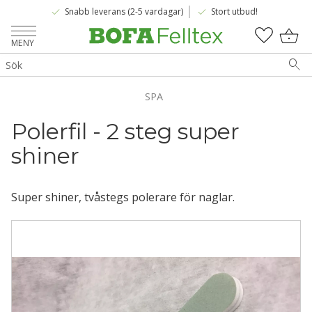
done
done
Snabb leverans (2-5 vardagar)
Stort utbud!
Meny
KUNDV
FAVOR
SPA
Polerfil - 2 steg super 
shiner
Super shiner, tvåstegs polerare för naglar.