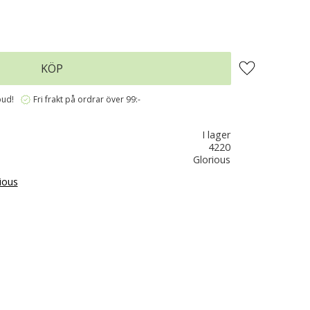
Lägg till i favo
KÖP
verified
bud!
Fri frakt på ordrar över 99:-
I lager
4220
Glorious
ious