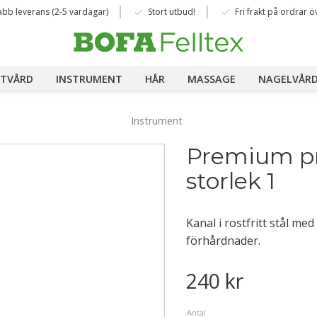
done
done
abb leverans (2-5 vardagar)
Stort utbud!
Fri frakt på ordrar ö
TVÅRD
INSTRUMENT
HÅR
MASSAGE
NAGELVÅR
Instrument
Premium pro
storlek 1
Kanal i rostfritt stål me
förhårdnader.
240
kr
Antal