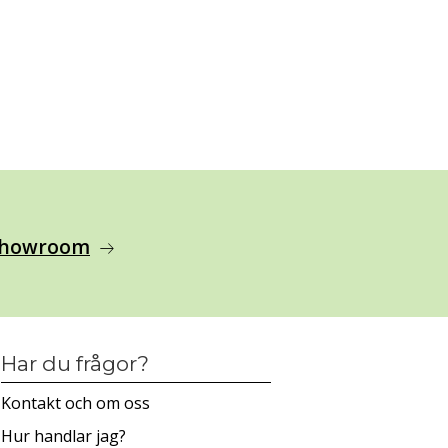
 showroom
arrow_right_alt
Har du frågor?
Kontakt och om oss
Hur handlar jag?