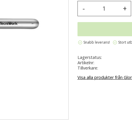
-
+
verified
verified
Snabb leverans!
Stort ut
Lagerstatus
Artikelnr
Tillverkare
Visa alla produkter från Glor