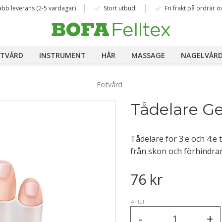
done
done
abb leverans (2-5 vardagar)
Stort utbud!
Fri frakt på ordrar ö
TVÅRD
INSTRUMENT
HÅR
MASSAGE
NAGELVÅR
Fotvård
Tådelare Gel
Tådelare för 3:e och 4:e tå
från skon och förhindra
76
kr
Antal
-
+