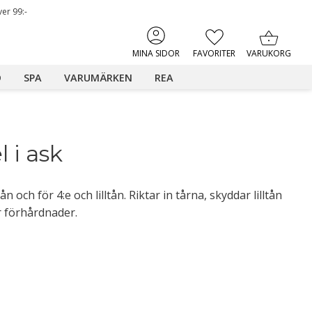
ver 99:-
KUNDVAGN
FAVORITER
MINA SIDOR
D
SPA
VARUMÄRKEN
REA
 i ask
n och för 4:e och lilltån. Riktar in tårna, skyddar lilltån
r förhårdnader.