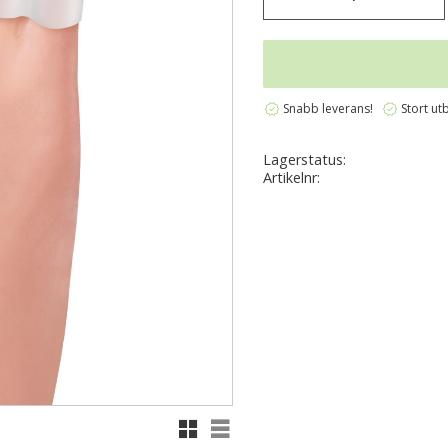
verified
verified
Snabb leverans!
Stort ut
Lagerstatus
Artikelnr
Rutnätsvy
Listvy