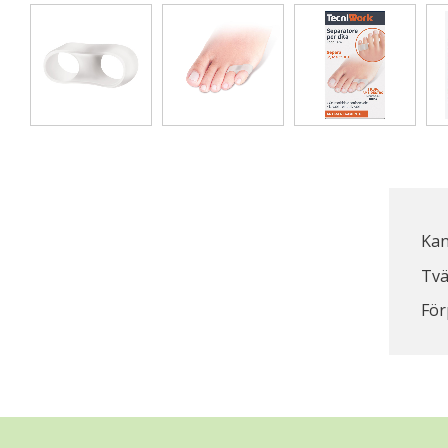
Kan
Tvä
För