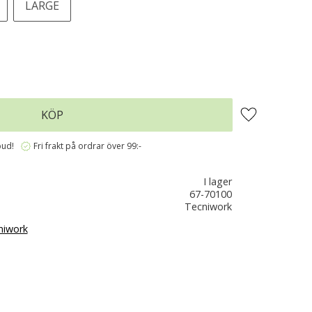
LARGE
Lägg till i favo
KÖP
verified
bud!
Fri frakt på ordrar över 99:-
I lager
67-70100
Tecniwork
niwork