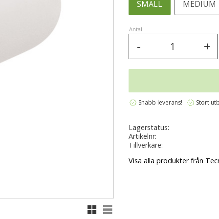
SMALL
MEDIUM
Antal
-
+
verified
verified
Snabb leverans!
Stort ut
Lagerstatus
Artikelnr
Tillverkare
Visa alla produkter från Tec
Rutnätsvy
Listvy