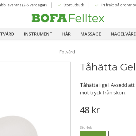
done
done
abb leverans (2-5 vardagar)
Stort utbud!
Fri frakt på ordrar ö
TVÅRD
INSTRUMENT
HÅR
MASSAGE
NAGELVÅR
Fotvård
Tåhätta Gel
Tåhätta i gel. Avsedd att
mot tryck från skon.
48
kr
Storlek