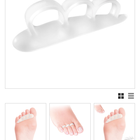
Rutnätsv
List