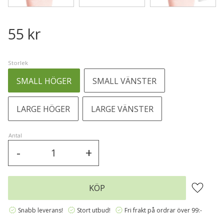
55
kr
Storlek
SMALL HÖGER
SMALL VÄNSTER
LARGE HÖGER
LARGE VÄNSTER
Antal
-
+
Lägg till 
KÖP
verified
verified
verified
Snabb leverans!
Stort utbud!
Fri frakt på ordrar över 99:-