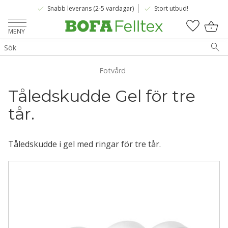
done
done
Snabb leverans (2-5 vardagar)
Stort utbud!
Meny
KUNDV
FAVOR
Fotvård
Tåledskudde Gel för tre 
tår.
Tåledskudde i gel med ringar för tre tår.