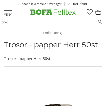
done
done
Snabb leverans (2-5 vardagar)
Stort utbud!
Meny
KUNDV
FAVOR
Förbrukning
Trosor - papper Herr 50st
Trosor - papper Herr 50st