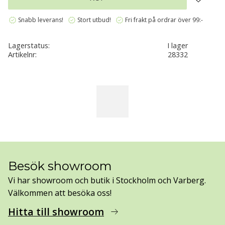
verified
verified
verified
Snabb leverans!
Stort utbud!
Fri frakt på ordrar över 99:-
Lagerstatus
I lager
Artikelnr
28332
Besök showroom
Vi har showroom och butik i Stockholm och Varberg.
Välkommen att besöka oss!
Hitta till showroom
arrow_right_alt