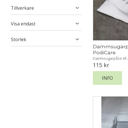
115
31 495
Tillverkare
Unitronic
5
Visa endast
Finns i lager
3
Storlek
Dammsugarp
10 stycken
1
1 st
1
PodiCare
Dammsugarpåse till a
slipmaskiner med 
115
kr
INFO