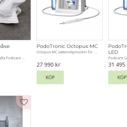
åse 
PodoTronic Octopus MC
PodoTr
LED
Octopus MC vattenslipmaskin för 
alla fötter och naglar.
lla Podicare 
Podicare O
dammsugare.
vattenslipma
27 990
kr
31 495
färgdisplay
information 
procent.
KÖP
KÖP
Lägg till i favoriter