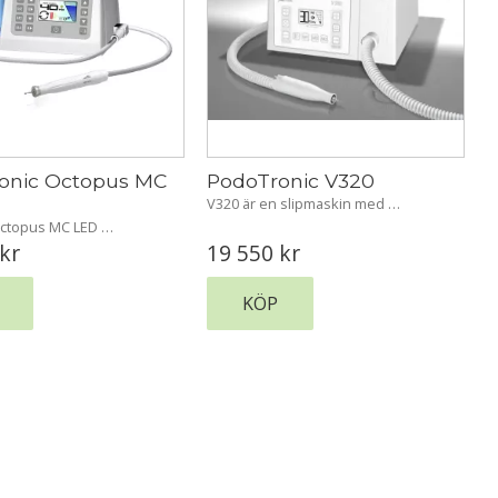
onic Octopus MC 
PodoTronic V320
V320 är en slipmaskin med 
dammsugarfunktion som suger upp 
ctopus MC LED 
dammet. En stor digital display ger all 
skin. En stor digital 
kr
19 550
kr
användbar information i siffror, 
 ger all användbar 
grafik och procent.
i siffror, grafik och 
KÖP