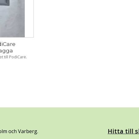
iCare 
vagga
 till PodiCare.
Hitta till
olm och Varberg.