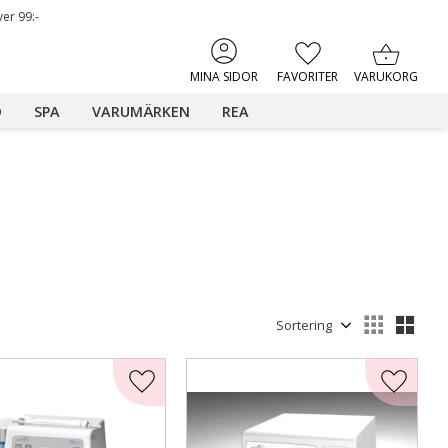
ver 99:-
KUNDVAGN
FAVORITER
MINA SIDOR
D
SPA
VARUMÄRKEN
REA
Välj sortering
Välj
iter
Lägg till i favoriter
Lägg til