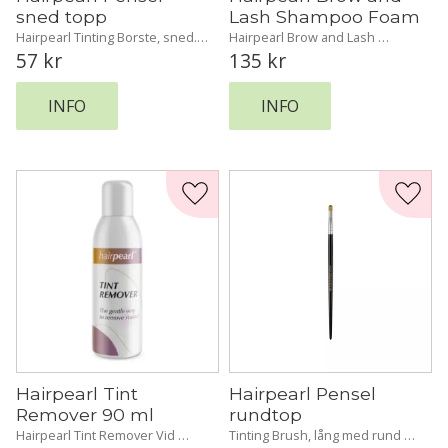
sned topp
Lash Shampoo Foam
Hairpearl Tinting Borste, sned. 
Hairpearl Brow and Lash 
Färgpensel, lång med lutande 
Schampoo Foam. Rengör och 
57
kr
135
kr
spets (perfekt för ögonbrynen!)
fräschar upp dina bryn och 
fransar.
INFO
INFO
Lägg till i favoriter
Lägg t
Hairpearl Tint 
Hairpearl Pensel 
Remover 90 ml
rundtop
Hairpearl Tint Remover Vid 
Tinting Brush, lång med rund 