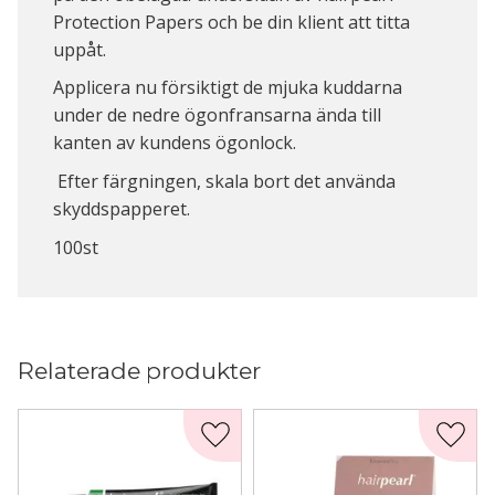
Protection Papers och be din klient att titta
uppåt.
Applicera nu försiktigt de mjuka kuddarna
under de nedre ögonfransarna ända till
kanten av kundens ögonlock.
Efter färgningen, skala bort det använda
skyddspapperet.
100st
Relaterade produkter
Lägg till i favoriter
Lägg t