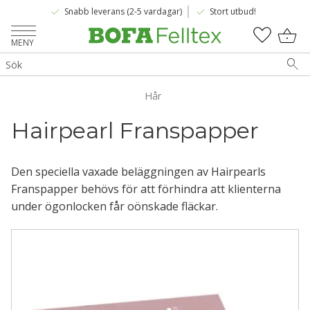
done
done
Snabb leverans (2-5 vardagar)
Stort utbud!
Meny
KUNDV
FAVOR
Hår
Hairpearl Franspapper
Den speciella vaxade beläggningen av Hairpearls
Franspapper behövs för att förhindra att klienterna
under ögonlocken får oönskade fläckar.