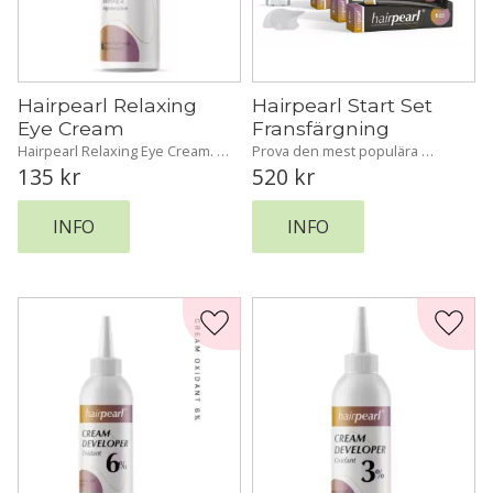
Hairpearl Relaxing 
Hairpearl Start Set 
Eye Cream
Fransfärgning
Hairpearl Relaxing Eye Cream. 
Prova den mest populära 
En återfuktande och 
Hairpearl med detta fantastiska 
135
kr
520
kr
avslappnande ögonkräm 
färdigförpackade set.
berikad med Panthenol för att 
vitalisera huden efter varje 
INFO
INFO
behandling.
Lägg till i favoriter
Lägg t