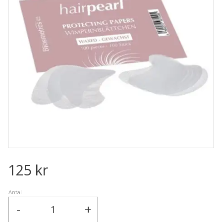
125
kr
Antal
-
+