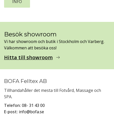
INFO
Besök showroom
Vi har showroom och butik i Stockholm och Varberg.
Välkommen att besöka oss!
Hitta till showroom
arrow_right_alt
BOFA Felltex AB
Tillhandahåller det mesta till Fotvård, Massage och
SPA.
Telefon:
08- 31 43 00
E-post:
info@bofa.se