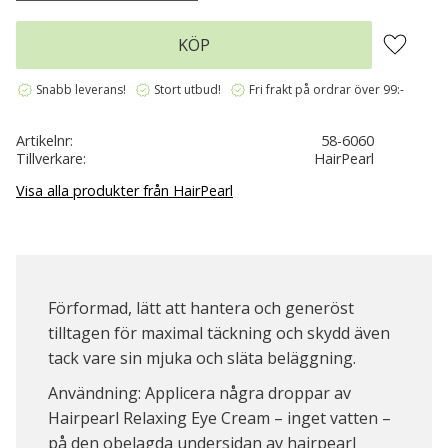
Lägg till 
KÖP
verified
verified
verified
Snabb leverans!
Stort utbud!
Fri frakt på ordrar över 99:-
Artikelnr
58-6060
Tillverkare
HairPearl
Visa alla produkter från HairPearl
Förformad, lätt att hantera och generöst
tilltagen för maximal täckning och skydd även
tack vare sin mjuka och släta beläggning.
Användning: Applicera några droppar av
Hairpearl Relaxing Eye Cream – inget vatten –
på den obelagda undersidan av hairpearl