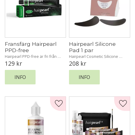
Fransfärg Hairpearl 
Hairpearl Silicone 
PPD-free
Pad 1 par
Hairpearl PPD-free är fri från 
Hairpearl Cosmetic Silicone 
Para-fenylendiamin (PPD) för 
Pad. Vår kostnadseffektiva och 
129
kr
208
kr
en snällare och mer skonsam 
miljövänliga lösning för ett 
färgupplevelse.
perfekt skydd!
INFO
INFO
Lägg till i favoriter
Lägg t