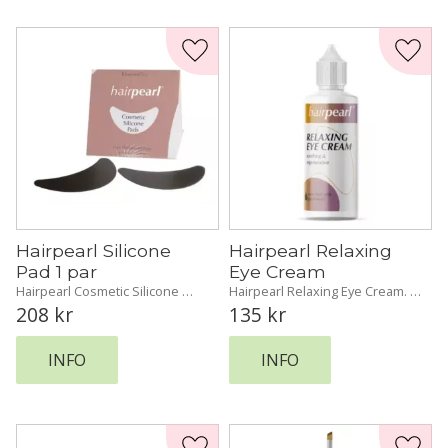
Lägg till i favoriter
Lägg t
Hairpearl Silicone 
Hairpearl Relaxing 
Pad 1 par
Eye Cream
Hairpearl Cosmetic Silicone 
Hairpearl Relaxing Eye Cream. 
Pad. Vår kostnadseffektiva och 
En återfuktande och 
208
kr
135
kr
miljövänliga lösning för ett 
avslappnande ögonkräm 
perfekt skydd!
berikad med Panthenol för att 
vitalisera huden efter varje 
INFO
INFO
behandling.