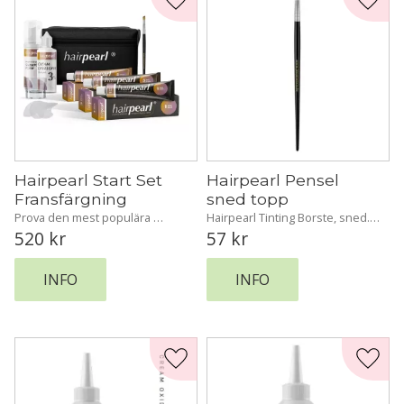
Lägg till i favoriter
Lägg t
Hairpearl Start Set 
Hairpearl Pensel 
Fransfärgning
sned topp
Prova den mest populära 
Hairpearl Tinting Borste, sned. 
Hairpearl med detta fantastiska 
Färgpensel, lång med lutande 
520
kr
57
kr
färdigförpackade set.
spets (perfekt för ögonbrynen!)
INFO
INFO
Lägg till i favoriter
Lägg t