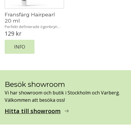
Fransfärg Hairpearl 
20 ml
Perfekt definierade ögonbryn 
och långvariga dramatiska 
129
kr
resultat med Hairpearl
INFO
Besök showroom
Vi har showroom och butik i Stockholm och Varberg.
Välkommen att besöka oss!
Hitta till showroom
arrow_right_alt