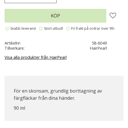
Lägg till 
KÖP
verified
verified
verified
Snabb leverans!
Stort utbud!
Fri frakt på ordrar över 99:-
Artikelnr
58-6049
Tillverkare
HairPearl
Visa alla produkter från HairPearl
För en skonsam, grundlig borttagning av
färgfläckar från dina händer.
90 ml