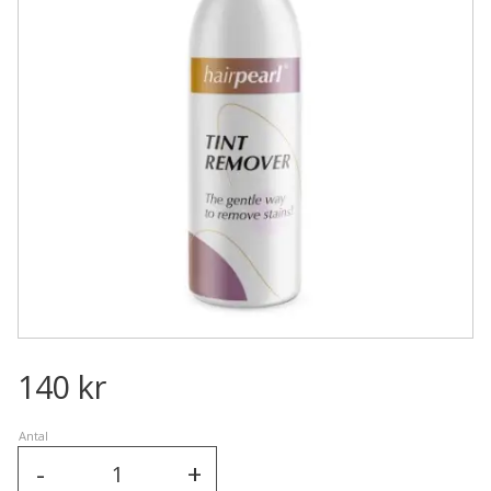
140
kr
Antal
-
+