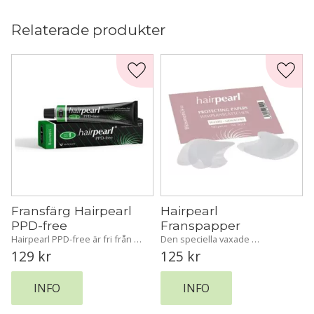
Relaterade produkter
Lägg till i favoriter
Lägg t
Fransfärg Hairpearl 
Hairpearl 
PPD-free
Franspapper
Hairpearl PPD-free är fri från 
Den speciella vaxade 
Para-fenylendiamin (PPD) för 
beläggningen av Hairpearls 
129
kr
125
kr
en snällare och mer skonsam 
Franspapper behövs för att 
färgupplevelse.
förhindra att klienterna under 
ögonlocken får oönskade 
INFO
INFO
fläckar.