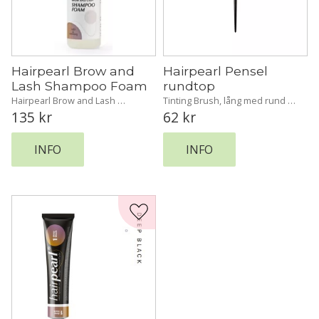
Hairpearl Brow and 
Hairpearl Pensel 
Lash Shampoo Foam
rundtop
Hairpearl Brow and Lash 
Tinting Brush, lång med rund 
Schampoo Foam. Rengör och 
spets (perfekt för fransar!) Den 
135
kr
62
kr
fräschar upp dina bryn och 
runda spetsen gör att nyansen 
fransar.
appliceras på fransarna snabbt 
och enkelt.
INFO
INFO
Lägg till i favoriter